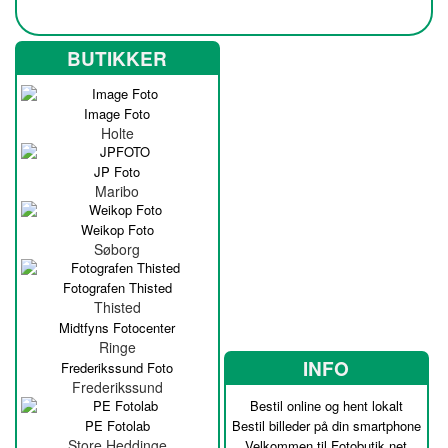
BUTIKKER
Image Foto
Holte
JP Foto
Maribo
Weikop Foto
Søborg
Fotografen Thisted
Thisted
Midtfyns Fotocenter
Ringe
INFO
Frederikssund Foto
Frederikssund
Bestil online og hent lokalt
PE Fotolab
Bestil billeder på din smartphone
Store Heddinge
Velkommen til Fotobutik.net